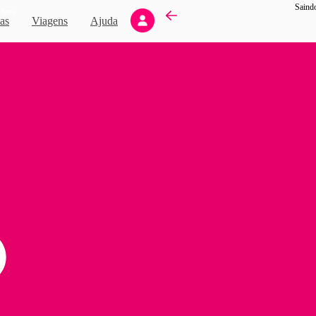
Saind
Novo
as
Viagens
Ajuda