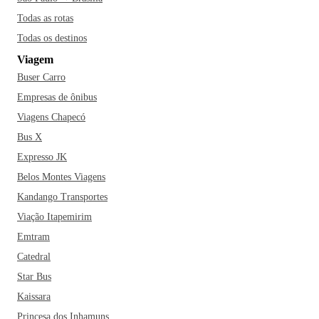
portugueses, japoneses, armênios, espanhóis, italianos,
Todas as rotas
paraguaios, bolivianos e sírio-libaneses. Pensa numa cidade
Todas os destinos
rica em diversidade de culturas!
Campo Grande é uma
Viagem
cidade bonita, arborizada e bem cuidada. O contato com a
Buser Carro
natureza é constante; é bem possível que durante o seu
passeio, você encontre araras e tucanos voando por todos os
Empresas de ônibus
cantos da cidade e até capivaras, tamanduás e jacarés em
Viagens Chapecó
alguns lagos espalhados pelo município. Nos restaurantes
Bus X
típicos é possível encontrar pratos exóticos como jacaré,
Expresso JK
pacu, caldo de piranha e se refrescar com o famoso tereré,
Belos Montes Viagens
bebida típica e refrescante à base de ervas, semelhante ao
Kandango Transportes
chimarrão só que gelado. Vale a pena experimentar!
Viação Itapemirim
Emtram
Catedral
Star Bus
Kaissara
Princesa dos Inhamuns