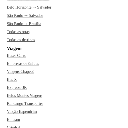
Belo Horizonte ➝ Salvador
São Paulo ➝ Salvador
São Paulo ➝ Brasília
Todas as rotas
Todas os destinos
Viagem
Buser Carro
Empresas de ônibus
Viagens Chapecó
Bus X
Expresso JK
Belos Montes Viagens
Kandango Transportes
Viação Itapemirim
Emtram
Catedral