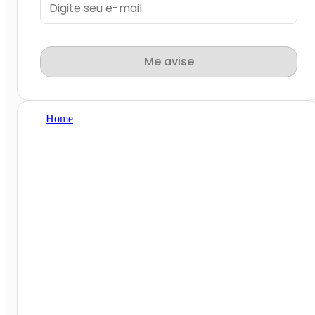
Me avise
Home