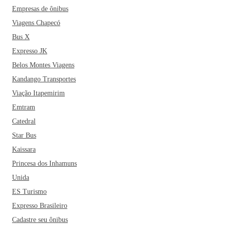
Empresas de ônibus
Viagens Chapecó
Bus X
Expresso JK
Belos Montes Viagens
Kandango Transportes
Viação Itapemirim
Emtram
Catedral
Star Bus
Kaissara
Princesa dos Inhamuns
Unida
ES Turismo
Expresso Brasileiro
Cadastre seu ônibus