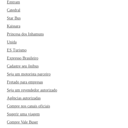
Emtram
Catedral
Star Bus
Kaissara
Princesa dos Inhamuns
Unida
ES Turismo
Expresso Brasileiro
Cadastre seu ônibus
Seja um motorista parceiro
Fretado para empresas
Seja um revendedor autorizado
Agências autorizadas
Compre nos canais oficiais
Sugerir uma viagem
Compre Vale Buser