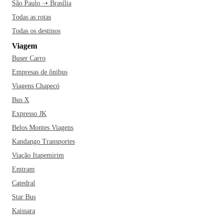
São Paulo ➝ Brasília
Todas as rotas
Todas os destinos
Viagem
Buser Carro
Empresas de ônibus
Viagens Chapecó
Bus X
Expresso JK
Belos Montes Viagens
Kandango Transportes
Viação Itapemirim
Emtram
Catedral
Star Bus
Kaissara