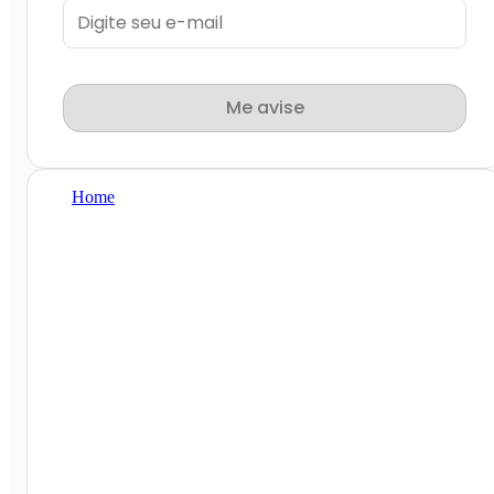
Me avise
Home