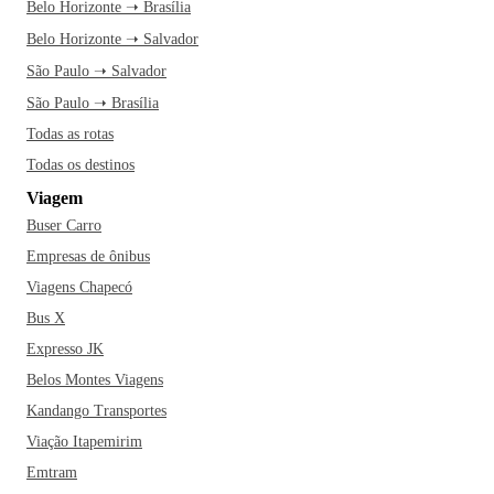
Belo Horizonte ➝ Brasília
Belo Horizonte ➝ Salvador
São Paulo ➝ Salvador
São Paulo ➝ Brasília
Todas as rotas
Todas os destinos
Viagem
Buser Carro
Empresas de ônibus
Viagens Chapecó
Bus X
Expresso JK
Belos Montes Viagens
Kandango Transportes
Viação Itapemirim
Emtram