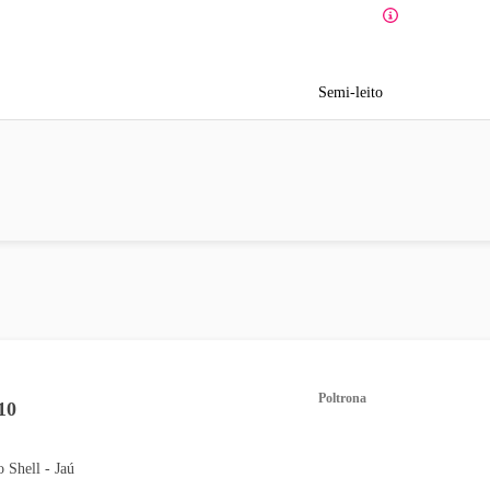
Semi-leito
Poltrona
10
o Shell - Jaú