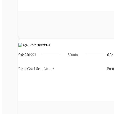
04:20
05:
50min
09/08
Posto Graal Sem Limites
Post