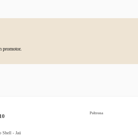
m promotor.
Poltrona
10
o Shell - Jaú