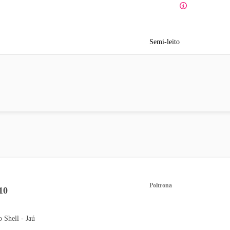
Semi-leito
Poltrona
10
o Shell - Jaú