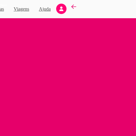
Novo
as
Viagens
Ajuda