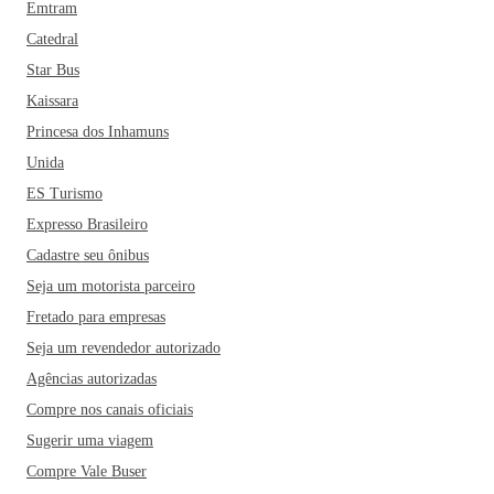
Emtram
Catedral
Star Bus
Kaissara
Princesa dos Inhamuns
Unida
ES Turismo
Expresso Brasileiro
Cadastre seu ônibus
Seja um motorista parceiro
Fretado para empresas
Seja um revendedor autorizado
Agências autorizadas
Compre nos canais oficiais
Sugerir uma viagem
Compre Vale Buser