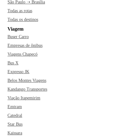
São Paulo ➝ Brasília
Todas as rotas
Todas os destinos
Viagem
Buser Carro
Empresas de ônibus
Viagens Chapecó
Bus X
Expresso JK
Belos Montes Viagens
Kandango Transportes
Viação Itapemirim
Emtram
Catedral
Star Bus
Kaissara