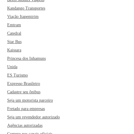
Kandango Transportes
Viação Itapemirim
Emtram
Catedral
Star Bus
Kaissara
Princesa dos Inhamuns
Unida
ES Turismo
Expresso Brasileiro
Cadastre seu ônibus
Seja um motorista parceiro
Fretado para empresas
Seja um revendedor autorizado
Agências autorizadas
Compre nos canais oficiais