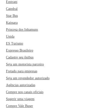
Emtram
Catedral
Star Bus
Kaissara
Princesa dos Inhamuns
Unida
ES Turismo
Expresso Brasileiro
Cadastre seu ônibus
Seja um motorista parceiro
Fretado para empresas
Seja um revendedor autorizado
Agências autorizadas
Compre nos canais oficiais
Sugerir uma viagem
Compre Vale Buser