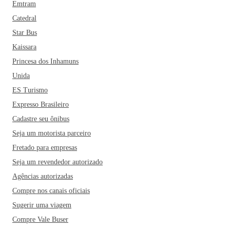
Emtram
Catedral
Star Bus
Kaissara
Princesa dos Inhamuns
Unida
ES Turismo
Expresso Brasileiro
Cadastre seu ônibus
Seja um motorista parceiro
Fretado para empresas
Seja um revendedor autorizado
Agências autorizadas
Compre nos canais oficiais
Sugerir uma viagem
Compre Vale Buser