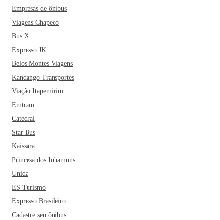
Empresas de ônibus
Viagens Chapecó
Bus X
Expresso JK
Belos Montes Viagens
Kandango Transportes
Viação Itapemirim
Emtram
Catedral
Star Bus
Kaissara
Princesa dos Inhamuns
Unida
ES Turismo
Expresso Brasileiro
Cadastre seu ônibus