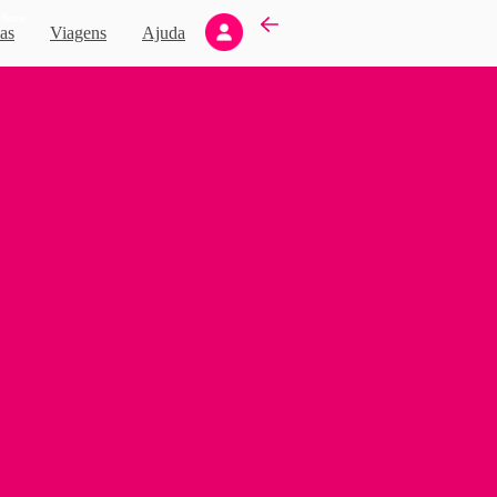
Novo
as
Viagens
Ajuda