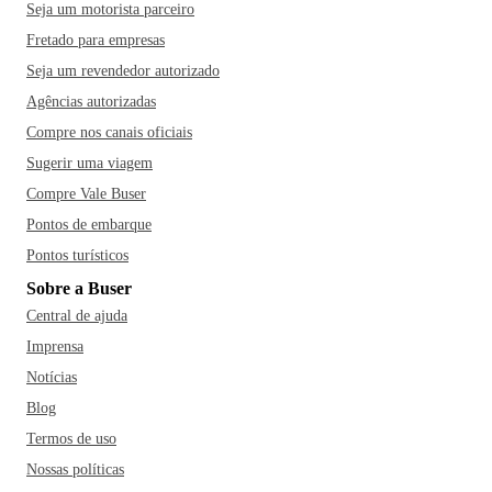
Seja um motorista parceiro
Fretado para empresas
Seja um revendedor autorizado
Agências autorizadas
Compre nos canais oficiais
Sugerir uma viagem
Compre Vale Buser
Pontos de embarque
Pontos turísticos
Sobre a Buser
Central de ajuda
Imprensa
Notícias
Blog
Termos de uso
Nossas políticas