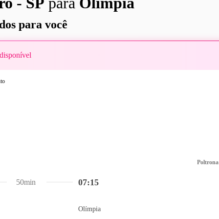
o - SP
para
Olímpia
os para você
disponível
Poltrona
07:15
50min
Olímpia