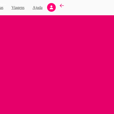
Novo
as
Viagens
Ajuda