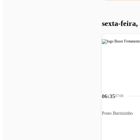
sexta-feira,
06:35
07/08
Posto Buritizinho