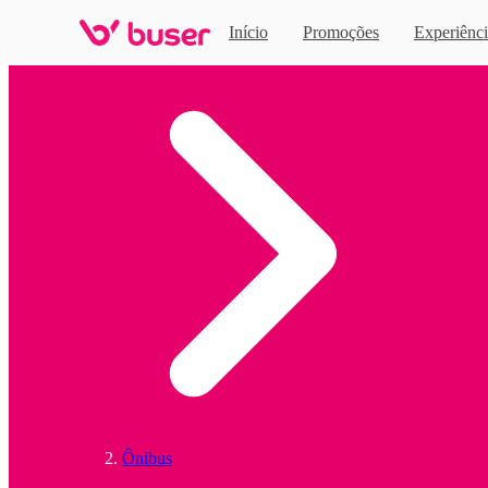
Início
Promoções
Experiênci
Home
Ônibus