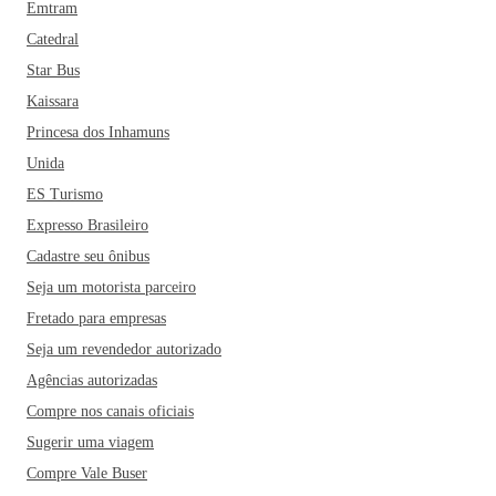
Emtram
Catedral
Star Bus
Kaissara
Princesa dos Inhamuns
Unida
ES Turismo
Expresso Brasileiro
Cadastre seu ônibus
Seja um motorista parceiro
Fretado para empresas
Seja um revendedor autorizado
Agências autorizadas
Compre nos canais oficiais
Sugerir uma viagem
Compre Vale Buser