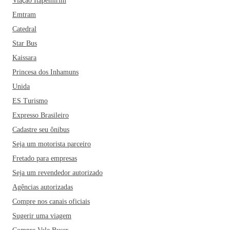
buscam um destino tranquilo para descansar com a família e
Viação Itapemirim
oferece inúmeras opções econômicas e confortáveis de
Emtram
hospedagem! Já fez as suas malas?
Catedral
Star Bus
Kaissara
Princesa dos Inhamuns
Unida
ES Turismo
Expresso Brasileiro
Cadastre seu ônibus
Seja um motorista parceiro
Fretado para empresas
Seja um revendedor autorizado
Agências autorizadas
Compre nos canais oficiais
Sugerir uma viagem