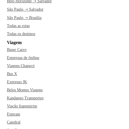
Belo Horizonte ➝ Salvador
São Paulo ➝ Salvador
São Paulo ➝ Brasília
Todas as rotas
Todas os destinos
Viagem
Buser Carro
Empresas de ônibus
Viagens Chapecó
Bus X
Expresso JK
Belos Montes Viagens
Kandango Transportes
Viação Itapemirim
Emtram
Catedral