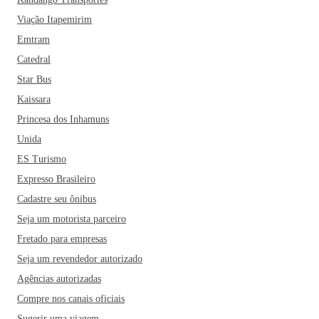
Viação Itapemirim
Emtram
Catedral
Star Bus
Kaissara
Princesa dos Inhamuns
Unida
ES Turismo
Expresso Brasileiro
Cadastre seu ônibus
Seja um motorista parceiro
Fretado para empresas
Seja um revendedor autorizado
Agências autorizadas
Compre nos canais oficiais
Sugerir uma viagem