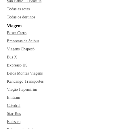
São Paulo ➝ Brasília
Todas as rotas
Todas os destinos
Viagem
Buser Carro
Empresas de ônibus
Viagens Chapecó
Bus X
Expresso JK
Belos Montes Viagens
Kandango Transportes
Viação Itapemirim
Emtram
Catedral
Star Bus
Kaissara