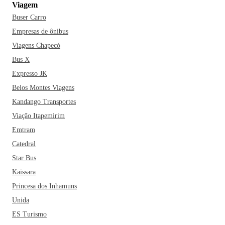
Viagem
Buser Carro
Empresas de ônibus
Viagens Chapecó
Bus X
Expresso JK
Belos Montes Viagens
Kandango Transportes
Viação Itapemirim
Emtram
Catedral
Star Bus
Kaissara
Princesa dos Inhamuns
Unida
ES Turismo