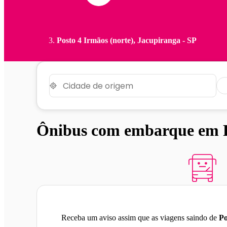
Posto 4 Irmãos (norte), Jacupiranga - SP
Ônibus com embarque em Po
Receba um aviso assim que as viagens saindo de
Po