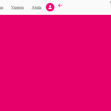
Novo
as
Viagens
Ajuda