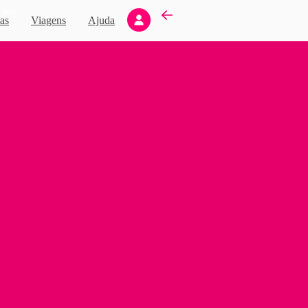
Novo
as
Viagens
Ajuda