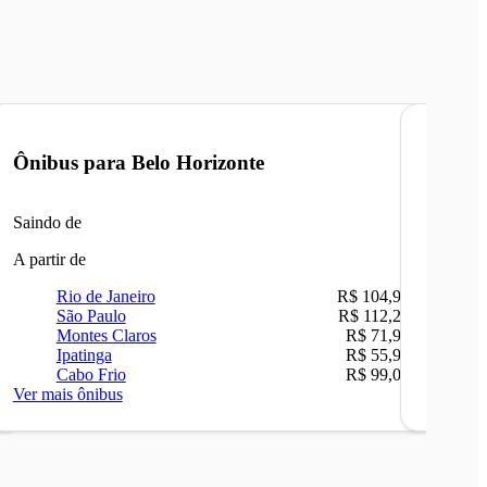
Ônibus para
Belo Horizonte
Ônibu
Saindo de
Saindo 
A partir de
A partir 
Rio de Janeiro
R$ 104,90
Ri
São Paulo
R$ 112,26
Be
Montes Claros
R$ 71,90
Sã
Ipatinga
R$ 55,90
Ip
Cabo Frio
R$ 99,00
Ca
Ver mais ônibus
Ver mais