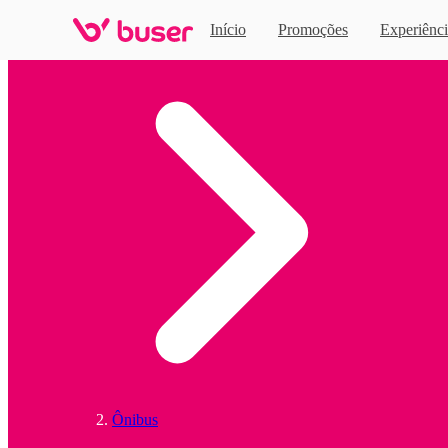
Início
Promoções
Experiênci
Home
Ônibus