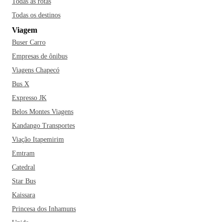
Todas as rotas
Todas os destinos
Viagem
Buser Carro
Empresas de ônibus
Viagens Chapecó
Bus X
Expresso JK
Belos Montes Viagens
Kandango Transportes
Viação Itapemirim
Emtram
Catedral
Star Bus
Kaissara
Princesa dos Inhamuns