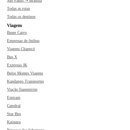
São Paulo ➝ Brasília
visitar em qualquer época do ano. Uma característica fofa
Todas as rotas
sobre a cidade, inclusive, é que ela é o habitat natural de um
Todas os destinos
animal muito conhecido na região sul do Brasil: a capivara.
Viagem
Os animais da espécie podem ser encontrados ao longo de
Buser Carro
toda a margem do rio Tubarão e são muito queridos pelos
tubaronenses, então nada de mexer com eles! Ah, e ao
Empresas de ônibus
contrário do que muitos acreditam, a origem do nome da
Viagens Chapecó
cidade “Tubarão”, nada tem a ver com os animais que levam
Bus X
o mesmo nome. Pois é, na verdade, o nome faz referência à
Expresso JK
um cacique muito influente que já habitou a região.
Belos Montes Viagens
Kandango Transportes
Se você está planejando adquirir uma passagem para viajar
para Tubarão, não pode deixar de inserir o Cine Show, o
Viação Itapemirim
Hangar Pub, o Mr. Beer e o Museu Universitário Walter
Emtram
Zumblick, na sua lista de lugares para conhecer. Dentre os
Catedral
restaurantes mais famosos da cidade estão ainda o Caçula
Star Bus
Restaurante, o Grinch Pub Steakhouse, o Masolino
Kaissara
Ristorante e o Pier 29. E aí, partiu fazer as malas?