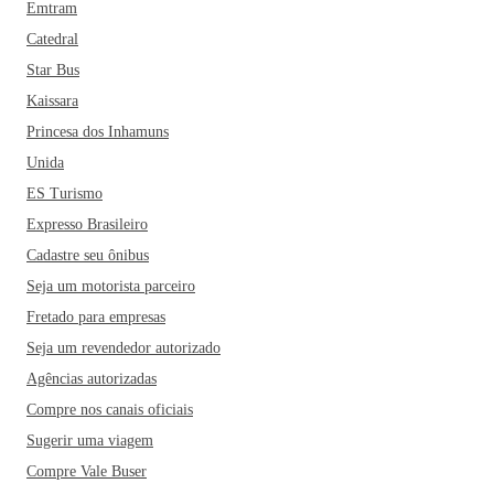
Emtram
Catedral
Star Bus
Kaissara
Princesa dos Inhamuns
Unida
ES Turismo
Expresso Brasileiro
Cadastre seu ônibus
Seja um motorista parceiro
Fretado para empresas
Seja um revendedor autorizado
Agências autorizadas
Compre nos canais oficiais
Sugerir uma viagem
Compre Vale Buser