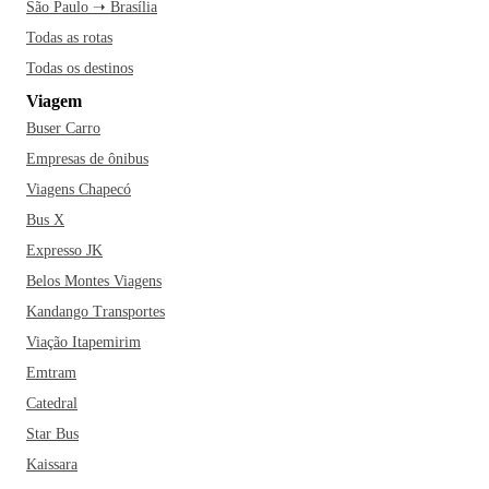
São Paulo ➝ Brasília
Todas as rotas
Todas os destinos
Viagem
Buser Carro
Empresas de ônibus
Viagens Chapecó
Bus X
Expresso JK
Belos Montes Viagens
Kandango Transportes
Viação Itapemirim
Emtram
Catedral
Star Bus
Kaissara