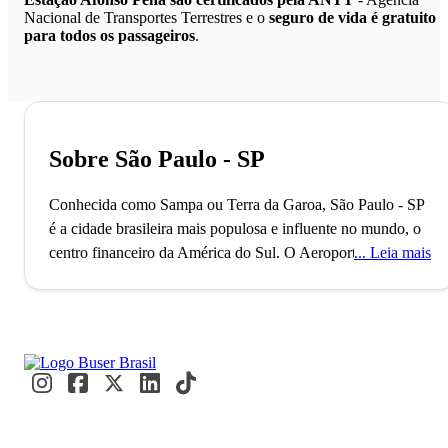
Nacional de Transportes Terrestres e o
seguro de vida é gratuito
para todos os passageiros
.
Sobre São Paulo - SP
Conhecida como Sampa ou Terra da Garoa, São Paulo - SP
é a cidade brasileira mais populosa e influente no mundo, o
centro financeiro da América do Sul.
O Aeroporto de
Leia mais
Guarulhos, o segundo maior do Brasil, conecta São Paulo
ao mundo, refletindo seu status como uma metrópole global
alfa. Com mais de 11 milhões de habitantes, a cidade é
reconhecida como a Capital Mundial da Gastronomia, onde
eventos internacionais como a Bienal de Arte e a São Paulo
Fashion Week acontecem. Paulistanos e visitantes se
misturam nos movimentados terminais e nas ruas vibrantes,
criando um fluxo constante de cultura e inovação.
A caminho