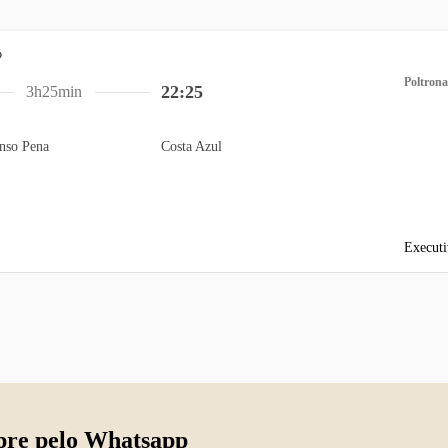
Poltrona
22:25
3h25min
nso Pena
Costa Azul
Executi
re pelo Whatsapp