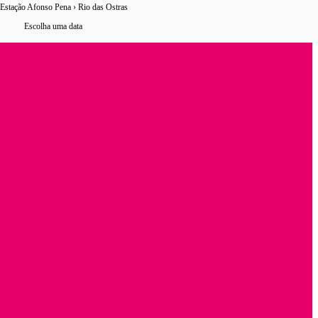
Estação Afonso Pena › Rio das Ostras
17 horários
de ônibus encontrados
Escolha uma data