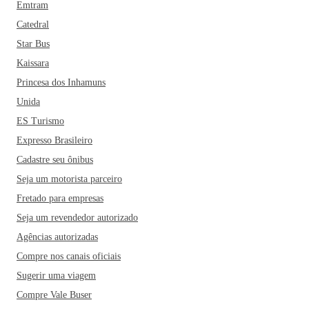
Emtram
Catedral
Star Bus
Kaissara
Princesa dos Inhamuns
Unida
ES Turismo
Expresso Brasileiro
Cadastre seu ônibus
Seja um motorista parceiro
Fretado para empresas
Seja um revendedor autorizado
Agências autorizadas
Compre nos canais oficiais
Sugerir uma viagem
Compre Vale Buser