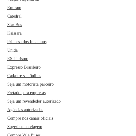
Emtram
Catedral
Star Bus
Kaissara
Princesa dos Inhamuns
Unida
ES Turismo
Expresso Brasileiro
Cadastre seu ônibus
Seja um motorista parceiro
Fretado para empresas
Seja um revendedor autorizado
Agências autorizadas
Compre nos canais oficiais
Sugerir uma viagem
Compre Vale Buser