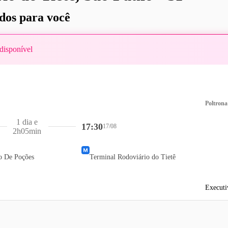
os para você
disponível
Poltrona
1 dia e
17:30
17/08
2h05min
o De Poções
Terminal Rodoviário do Tietê
Executi