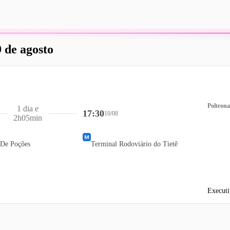
 de agosto
Poltrona
1 dia e
17:30
10/08
2h05min
 De Poções
Terminal Rodoviário do Tietê
Executi