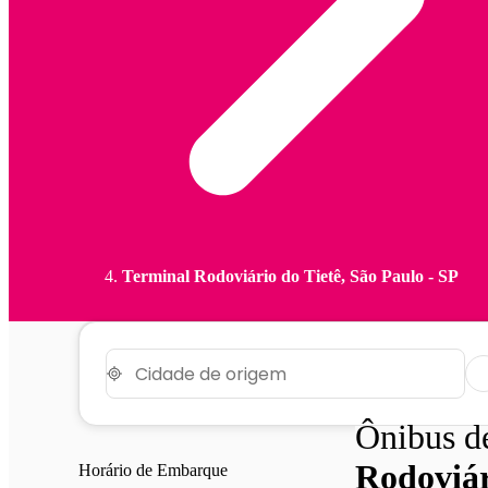
Terminal Rodoviário do Tietê, São Paulo - SP
Ônibus 
Rodoviár
Horário de Embarque