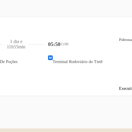
Poltrona
1 dia e
05:50
11/08
11h55min
 De Poções
Terminal Rodoviário do Tietê
Executi