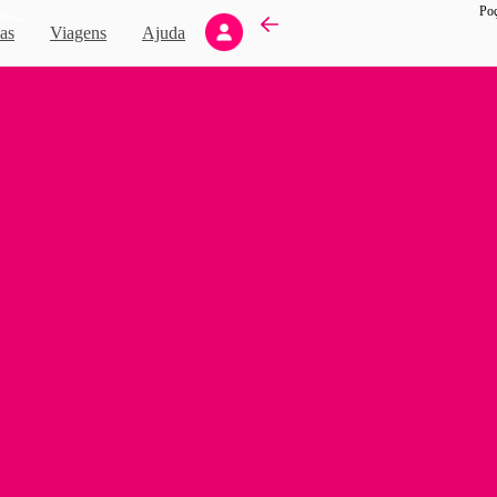
Poç
Novo
as
Viagens
Ajuda