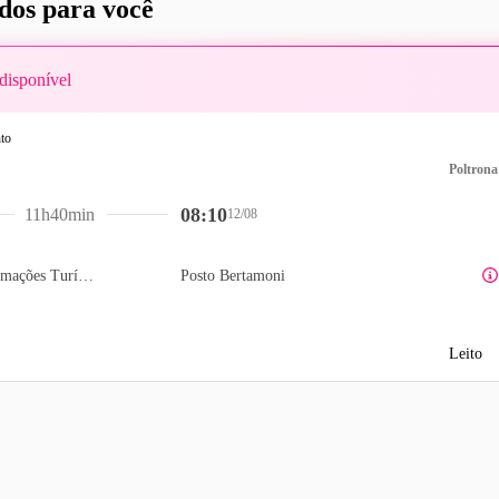
os para você
disponível
Poltrona
08:10
11h40min
12/08
PIT- Portal de Informações Turísticas
Posto Bertamoni
Leito