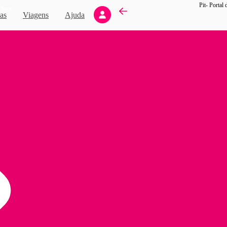
Novo
as
Viagens
Ajuda