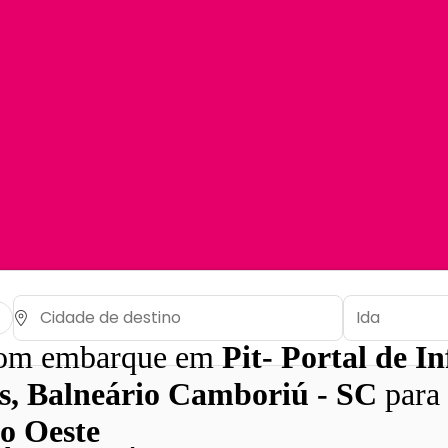
com embarque em
Pit- Portal de I
as, Balneário Camboriú - SC
para
o Oeste