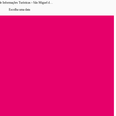
Pit- Portal de Informações Turísticas › São Miguel do Oeste
22 horários
de ônibus encontrados
Escolha uma data