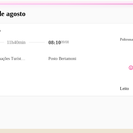
de agosto
Poltrona
08:10
11h40min
09/08
PIT- Portal de Informações Turísticas
Posto Bertamoni
Leito