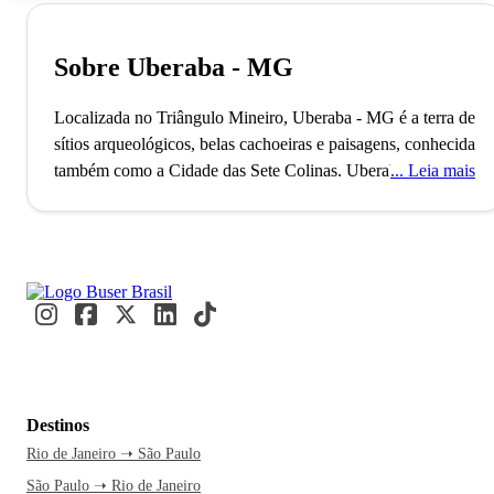
Sobre Uberaba - MG
Localizada no Triângulo Mineiro, Uberaba - MG é a terra de
sítios arqueológicos, belas cachoeiras e paisagens, conhecida
também como a Cidade das Sete Colinas.
Uberaba,
Leia mais
conhecida como a Capital Mundial do Zebu, destaca-se com
a Expozebu, um evento internacional de pecuária que atrai
muitos visitantes. Com mais de 350 mil habitantes, a cidade
se diferencia por sua forte presença no setor agropecuário e
tecnológico, sendo a segunda cidade mineira mais
inteligente e conectada. Turistas e moradores se reúnem para
explorar o Memorial Chico Xavier e o Mercado Municipal,
vivenciando a cultura local.
A caminho de Uberaba, você já
pensa em visitar o Memorial Chico Xavier e conhecer mais
Destinos
sobre sua história fascinante. Com tantas atrações
Rio de Janeiro ➝ São Paulo
interessantes, é o momento perfeito para explorar a cidade. A
São Paulo ➝ Rio de Janeiro
passagem de ônibus pela Buser garante uma viagem