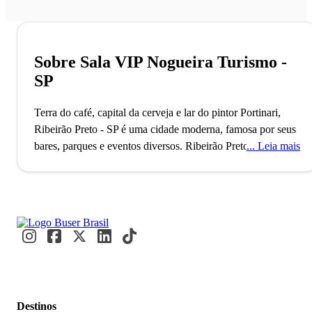
Sobre Sala VIP Nogueira Turismo -
SP
Terra do café, capital da cerveja e lar do pintor Portinari,
Ribeirão Preto - SP é uma cidade moderna, famosa por seus
bares, parques e eventos diversos.
Ribeirão Preto, fundada
Leia mais
em 1856, é reconhecida como a capital da cerveja no Brasil,
graças à sua rica tradição cervejeira que inclui marcas
renomadas como Colorado e Pinguim. Este título reflete a
transformação de uma cidade outrora famosa pelo café em
um polo de inovação e tecnologia, com o 21º maior PIB do
país. Todos os anos, milhares de visitantes e estudantes
movimentam a cidade, atraídos por eventos como o
Agrishow e pela prestigiada Faculdade de Medicina da
USP.
A Choperia Pinguim é uma parada obrigatória para
Destinos