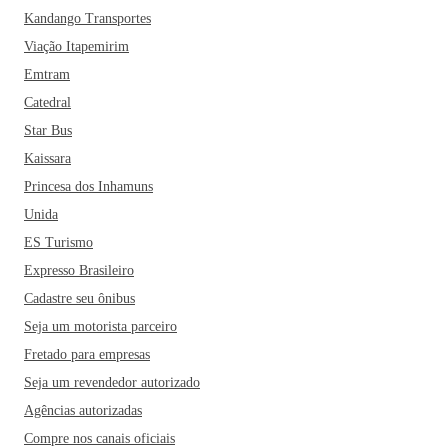
Kandango Transportes
Dentre eles estão o Teatro Goiânia, a Estação Ferroviária, o
coreto da Praça Cívica, a mureta e o trampolim do Lago das
Viação Itapemirim
Rosas, o Grande Hotel, o Museu Pedro Ludovico Teixeira e
Emtram
o Palácio das Esmeraldas. Aproveite para conhecer todos!
Catedral
Star Bus
Kaissara
Princesa dos Inhamuns
Unida
ES Turismo
Expresso Brasileiro
Cadastre seu ônibus
Seja um motorista parceiro
Fretado para empresas
Seja um revendedor autorizado
Agências autorizadas
Compre nos canais oficiais