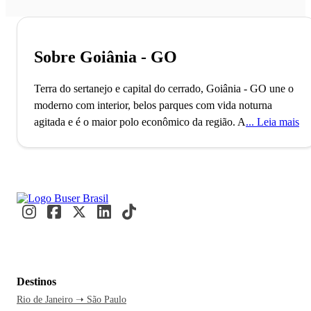
Sobre Goiânia - GO
Terra do sertanejo e capital do cerrado, Goiânia - GO une o
moderno com interior, belos parques com vida noturna
agitada e é o maior polo econômico da região.
A cidade de
Leia mais
Goiânia, capital do estado de Goiás, conta com mais de 1
milhão de habitantes e é a segunda cidade mais populosa do
Centro-Oeste brasileiro, superada apenas por Brasília. O
município foi planejado e construído para ser a capital
política de Goiás, na era do governo Vargas e atualmente é
considerado um polo econômico importante para a região. A
economia de Goiânia é fortemente influenciada pela
indústria, agricultura, medicina e moda.
Goiânia é uma
cidade moderna com ares de interior. Lá é possível
Destinos
aproveitar todas as comodidades de uma capital sem deixar
Rio de Janeiro ➝ São Paulo
de desfrutar o acolhimento do povo e os pratos à moda