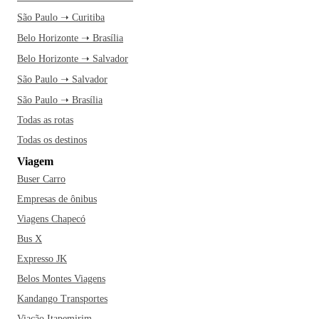
São Paulo ➝ Curitiba
Belo Horizonte ➝ Brasília
Belo Horizonte ➝ Salvador
São Paulo ➝ Salvador
São Paulo ➝ Brasília
Todas as rotas
Todas os destinos
Viagem
Buser Carro
Empresas de ônibus
Viagens Chapecó
Bus X
Expresso JK
Belos Montes Viagens
Kandango Transportes
Viação Itapemirim