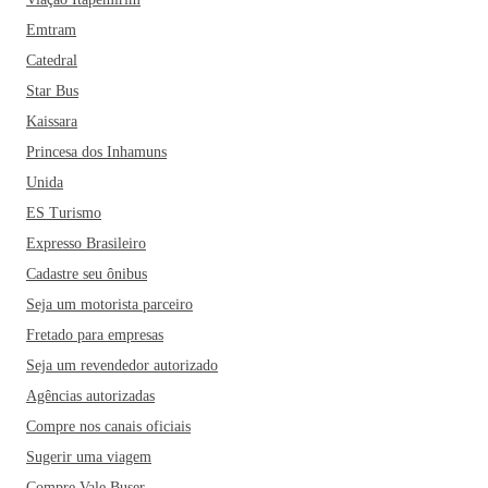
Emtram
Catedral
Star Bus
Kaissara
Princesa dos Inhamuns
Unida
ES Turismo
Expresso Brasileiro
Cadastre seu ônibus
Seja um motorista parceiro
Fretado para empresas
Seja um revendedor autorizado
Agências autorizadas
Compre nos canais oficiais
Sugerir uma viagem
Compre Vale Buser