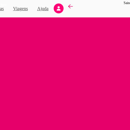
Sain
Novo
as
Viagens
Ajuda