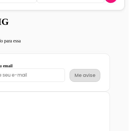
MG
o para essa
eu email
Me avise