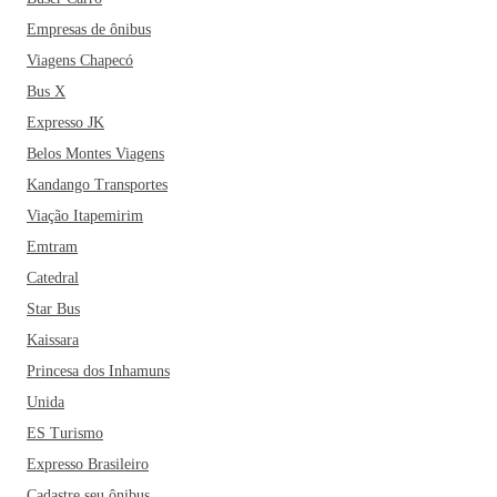
Empresas de ônibus
Viagens Chapecó
Bus X
Expresso JK
Belos Montes Viagens
Kandango Transportes
Viação Itapemirim
Emtram
Catedral
Star Bus
Kaissara
Princesa dos Inhamuns
Unida
ES Turismo
Expresso Brasileiro
Cadastre seu ônibus