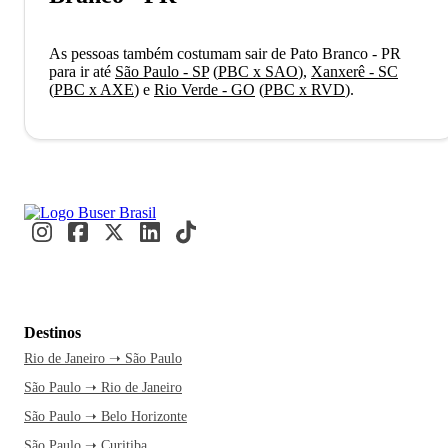
As pessoas também costumam sair de Pato Branco - PR
para ir até
São Paulo - SP
(
PBC x SAO
)
,
Xanxerê - SC
(
PBC x AXE
)
e
Rio Verde - GO
(
PBC x RVD
)
.
Destinos
Rio de Janeiro ➝ São Paulo
São Paulo ➝ Rio de Janeiro
São Paulo ➝ Belo Horizonte
São Paulo ➝ Curitiba