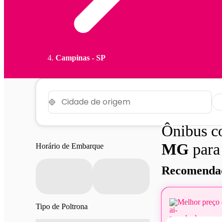
Campinas - SP
Ônibus 
MG
par
Horário de Embarque
Recomendad
Melhor preço 
Tipo de Poltrona