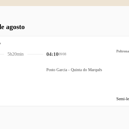
de agosto
Poltrona
04:10
5h20min
09/08
Posto Garcia - Quinta do Marquês
Semi-le