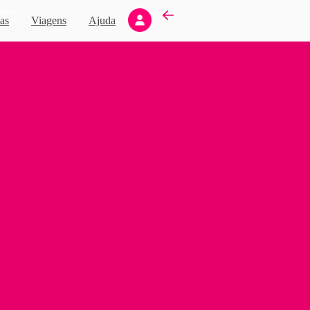
Novo
as
Viagens
Ajuda