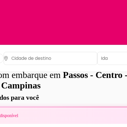
com embarque em
Passos - Centro 
a
Campinas
os para você
disponível