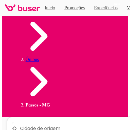
Novo
Início
Promoções
Experiências
V
Home
Ônibus
Passos - MG