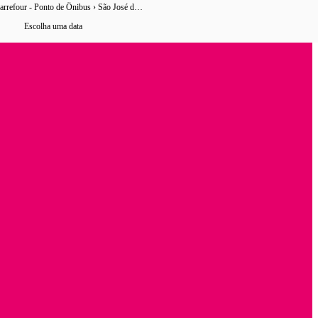
Passarela Carrefour - Ponto de Ônibus › São José do Rio Preto
14 horários
de ônibus encontrados
Escolha uma data