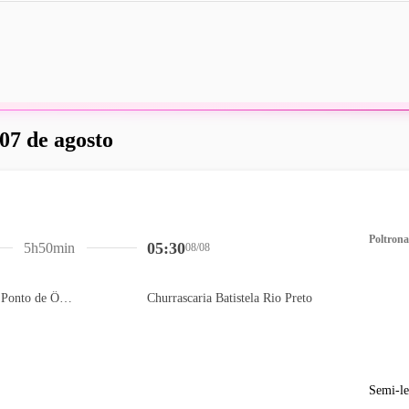
 07 de agosto
Poltrona
05:30
5h50min
08/08
Passarela Carrefour - Ponto de Ônibus
Churrascaria Batistela Rio Preto
Semi-le