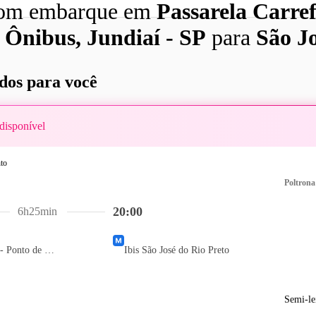
com embarque em
Passarela Carref
 Ônibus, Jundiaí - SP
para
São J
os para você
disponível
Poltrona
20:00
6h25min
Passarela Carrefour - Ponto de Ônibus
Ibis São José do Rio Preto
Semi-le