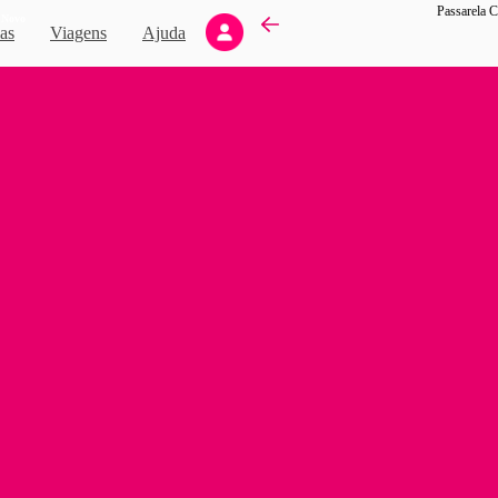
Novo
as
Viagens
Ajuda