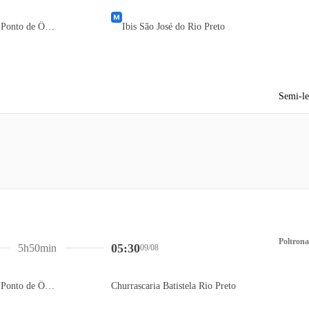
Passarela Carrefour - Ponto de Ônibus
Ibis São José do Rio Preto
Semi-le
Poltrona
05:30
5h50min
09/08
Passarela Carrefour - Ponto de Ônibus
Churrascaria Batistela Rio Preto