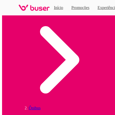
Início
Promoções
Experiênci
Home
Ônibus