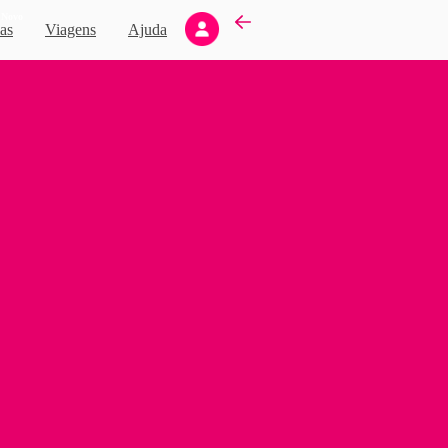
Novo
as
Viagens
Ajuda