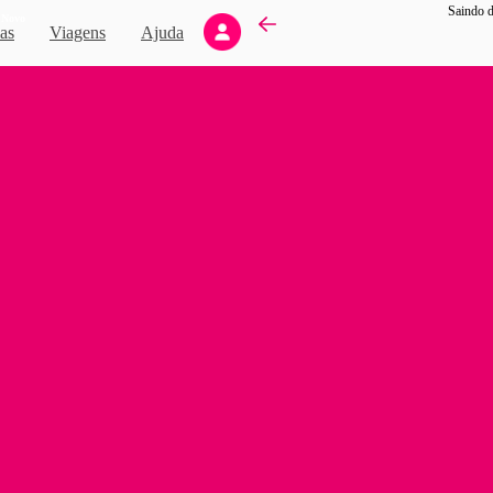
Saindo d
Novo
as
Viagens
Ajuda