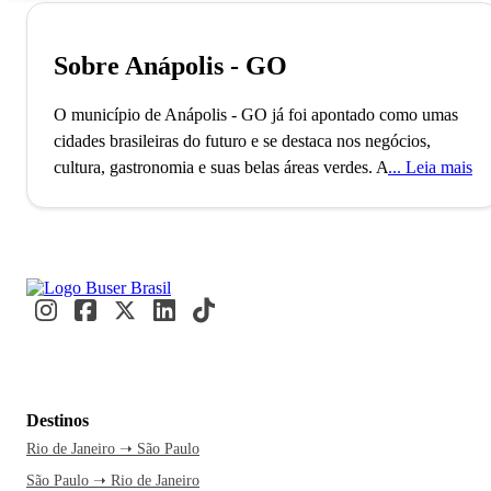
Sobre Anápolis - GO
O município de Anápolis - GO já foi apontado como umas
cidades brasileiras do futuro e se destaca nos negócios,
cultura, gastronomia e suas belas áreas verdes.
A cidade de
Leia mais
Anápolis, localizada no interior do estado de Goiás, conta
com mais de 300 mil habitantes e faz parte da Mesorregião
Centro Goiano e da Microrregião de Anápolis. O município,
que é o 3º maior do estado em população, foi fundado no
ano de 1859 e possui o 2º maior Produto Interno Bruto de
Goiás. A cidade é também um importante polo industrial e
tem a sua economia fortemente influenciada pelo setor
farmacêutico.
Apontada pela revista Veja como uma das 20
“Cidades Brasileiras do Futuro”, Anápolis possui ainda um
Destinos
grande potencial logístico. O município é responsável por
Rio de Janeiro ➝ São Paulo
sediar a Faculdade Metropolitana de Anápolis (FAMA) e
São Paulo ➝ Rio de Janeiro
por ser uma cidade universitária bastante procurada. Além