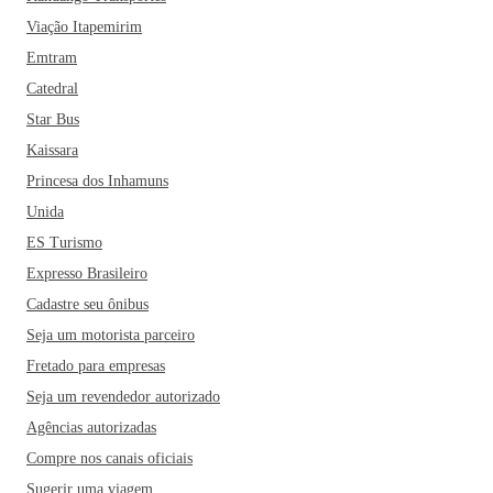
Catedral Senhor Bom Jesus da Lapa, a Praça Bom Jesus, o
Parque JK e a Praça do Avião. E se quiser ter a melhor vista
Viação Itapemirim
da cidade, vale a pena subir ao Morro do Capuava e até
Emtram
aproveitar para fazer um voo de asa-delta.
Quem viaja para
Catedral
Anápolis também não pode deixar de experimentar as
Star Bus
delícias da gastronomia goiana: o peixe na telha, a pamonha,
Kaissara
o empadão goiano e o aromático arroz com pequi. Um dos
Princesa dos Inhamuns
restaurantes mais recomendados pelos habitantes da cidade é
o Aldeia Restaurante, famoso pelo seu risoto com
Unida
cogumelos. Vale experimentar também os pratos do Las
ES Turismo
Pampas, o Fulo do Cerrado e o Chão Goiano! E aí, está
Expresso Brasileiro
esperando o quê para fazer as malas?
Cadastre seu ônibus
Seja um motorista parceiro
Fretado para empresas
Seja um revendedor autorizado
Agências autorizadas
Compre nos canais oficiais
Sugerir uma viagem