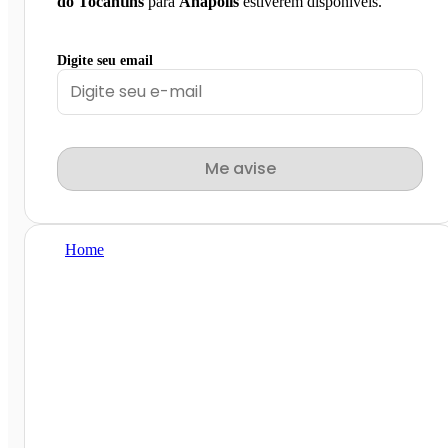
do Tocantins
para
Anápolis
estiverem disponíveis.
Digite seu email
Me avise
Home