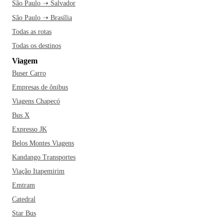
São Paulo ➝ Salvador
São Paulo ➝ Brasília
Todas as rotas
Todas os destinos
Viagem
Buser Carro
Empresas de ônibus
Viagens Chapecó
Bus X
Expresso JK
Belos Montes Viagens
Kandango Transportes
Viação Itapemirim
Emtram
Catedral
Star Bus