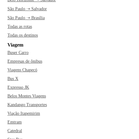
São Paulo ➝ Salvador
São Paulo ➝ Brasília
Todas as rotas
Todas os destinos
Viagem
Buser Carro
Empresas de ônibus
Viagens Chapecó
Bus X
Expresso JK
Belos Montes Viagens
Kandango Transportes
Viação Itapemirim
Emtram
Catedral